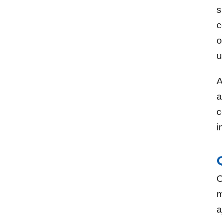
s
c
o
u
A
a
c
i
O
m
a