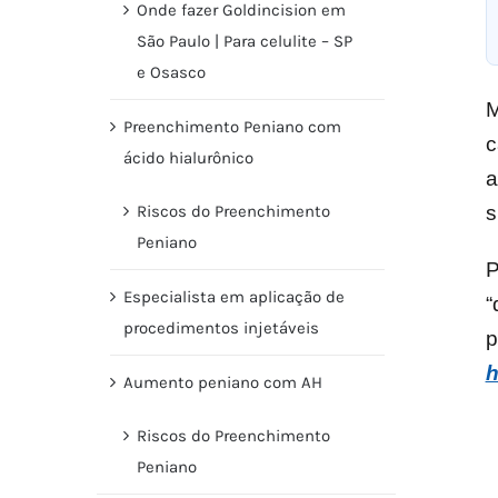
Onde fazer Goldincision em
São Paulo | Para celulite – SP
e Osasco
M
Preenchimento Peniano com
c
ácido hialurônico
a
s
Riscos do Preenchimento
Peniano
P
Especialista em aplicação de
“
procedimentos injetáveis
p
h
Aumento peniano com AH
Riscos do Preenchimento
Peniano