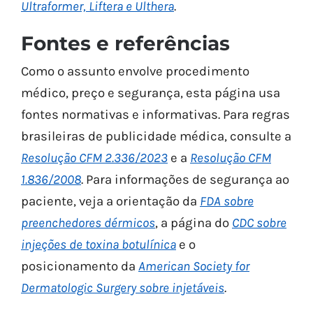
Ultraformer, Liftera e Ulthera
.
Fontes e referências
Como o assunto envolve procedimento
médico, preço e segurança, esta página usa
fontes normativas e informativas. Para regras
brasileiras de publicidade médica, consulte a
Resolução CFM 2.336/2023
e a
Resolução CFM
1.836/2008
. Para informações de segurança ao
paciente, veja a orientação da
FDA sobre
preenchedores dérmicos
, a página do
CDC sobre
injeções de toxina botulínica
e o
posicionamento da
American Society for
Dermatologic Surgery sobre injetáveis
.