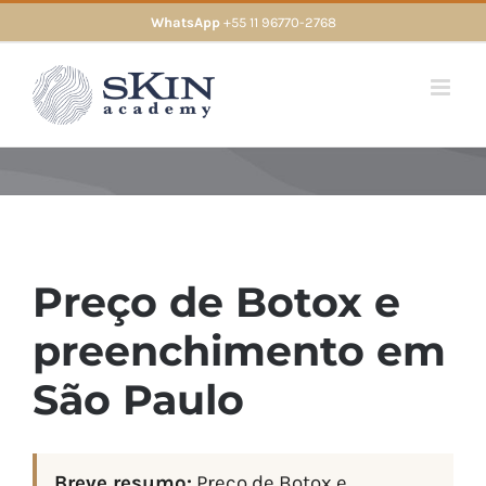
Skip
WhatsApp
+55 11 96770-2768
to
content
Preço de Botox e
preenchimento em
São Paulo
Breve resumo:
Preço de Botox e