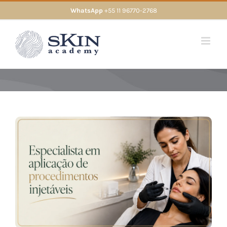
Skip
WhatsApp
+55 11 96770-2768
to
content