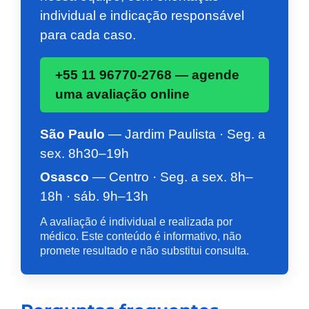
individual e indicação responsável
para cada caso.
+55 11 96770-2768 — agende
uma avaliação online
São Paulo
— Jardim Paulista · Seg. a
sex. 8h30–19h
Osasco
— Centro · Seg. a sex. 8h–
18h · sáb. 9h–13h
A avaliação é individual e realizada por
médico. Este conteúdo é informativo, não
promete resultado e não substitui consulta.