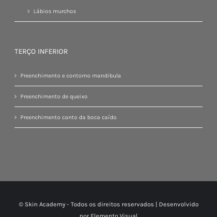
Lábios murchos
TERÇO INFERIOR
Preenchimento e contorno mandibula
Preenchimento de queixo
Preenchimento canto da boca caído
© Skin Academy - Todos os direitos reservados | Desenvolvido
por
Elemento Visual