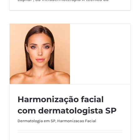
Harmonização facial
com dermatologista SP
Harmonização facial com dermatologista
Dermatologia em SP
,
Harmonizacao Facial
SP