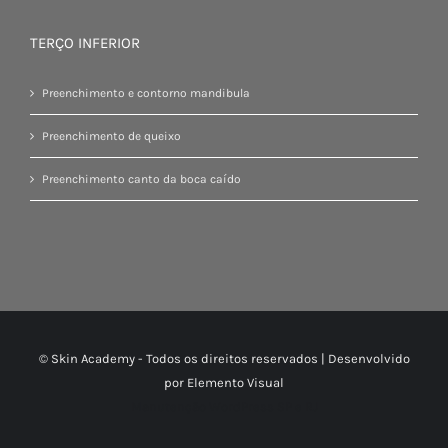
TERÇO INFERIOR
Preenchimento e contorno mandibula
Preenchimento de queixo
Preenchimento canto da boca caído
© Skin Academy - Todos os direitos reservados | Desenvolvido
por
Elemento Visual
Manutenção WordPress SP e RJ