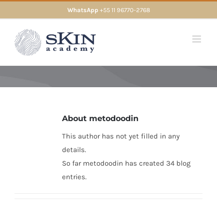
Skip
WhatsApp
+55 11 96770-2768
to
content
About
metodoodin
This author has not yet filled in any
details.
So far metodoodin has created 34 blog
entries.