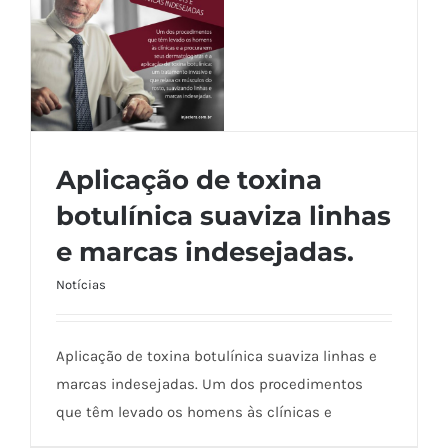
Aplicação de toxina
botulínica suaviza linhas
e marcas indesejadas.
Aplicação de toxina botulínica suaviza
linhas e marcas indesejadas.
Notícias
Aplicação de toxina botulínica suaviza linhas e
marcas indesejadas. Um dos procedimentos
que têm levado os homens às clínicas e