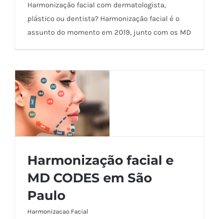
Harmonização facial com dermatologista,
plástico ou dentista? Harmonização facial é o
assunto do momento em 2019, junto com os MD
Harmonização facial e
MD CODES em São
Harmonização facial e MD CODES em São
Paulo
Paulo
Harmonizacao Facial