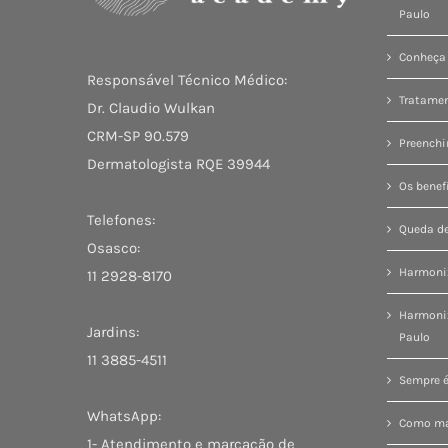
Paulo
Conheça 
Responsável Técnico Médico:
Tratamen
Dr. Claudio Wulkan
CRM-SP 90.579
Preenchi
Dermatologista RQE 39944
Os benef
Telefones:
Queda de
Osasco:
Harmoniz
11 2928-8170
Harmoni
Jardins:
Paulo
11 3885-4511
Sempre é
WhatsApp:
Como man
1- Atendimento e marcação de