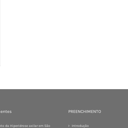
centes
PREENCHIMENTO
to da Hiperidrose axilar em São
Introdução