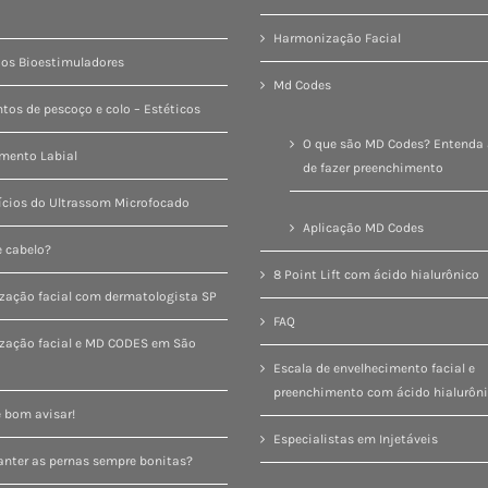
Harmonização Facial
os Bioestimuladores
Md Codes
tos de pescoço e colo – Estéticos
O que são MD Codes? Entenda 
mento Labial
de fazer preenchimento
ícios do Ultrassom Microfocado
Aplicação MD Codes
 cabelo?
8 Point Lift com ácido hialurônico
ação facial com dermatologista SP
FAQ
zação facial e MD CODES em São
Escala de envelhecimento facial e
preenchimento com ácido hialurôn
 bom avisar!
Especialistas em Injetáveis
ter as pernas sempre bonitas?